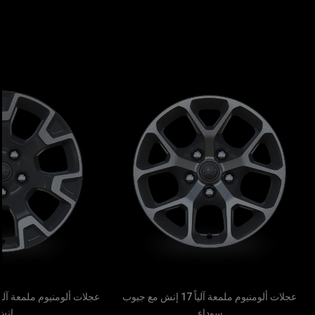
عجلات ألومنيوم ملمعة آلياً 17 إنش مع جيوب
سوداء
إن