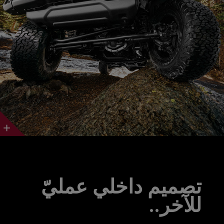
Discover
More
تصميم داخلي عمليّ
للآخر..