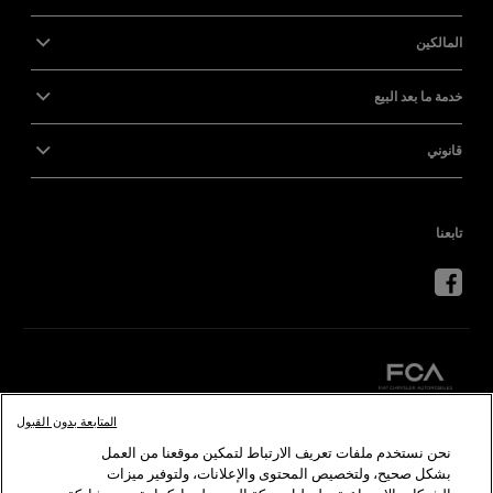
المالكين
خدمة ما بعد البيع
قانوني
تابعنا
المتابعة بدون القبول
كرايسلر
دودج
رام
أبارث
ألفا
روميو
نحن نستخدم ملفات تعريف الارتباط لتمكين موقعنا من العمل
بشكل صحيح، ولتخصيص المحتوى والإعلانات، ولتوفير ميزات