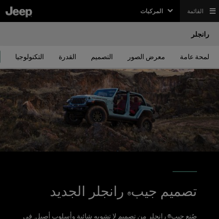
القائمة
المركبات
رانجلر
لمحة عامة
معرض الصور
التصميم
القدرة
التكنولوجيا
تصميم جيب
رانجلر الجديد
®
صُنع جيب
رانجلر من تصميم لا تشوبه شائبة وأسلوب أصيل. في
®