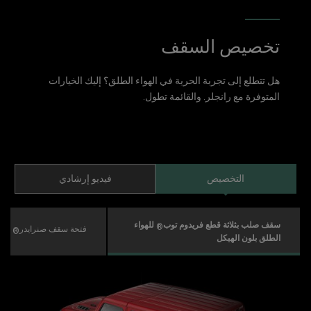
تخصيص السقف
هل تتطلع إلى تجربة الحرية في الهواء الطلق؟ إليك الخيارات
المتوفرة مع رانجلر. والقائمة تطول.
التخصيص
فيديو إرشادي
سقف صلب بثلاثة قطع فريدوم توب
للهواء
®
فتحة سقف صنرايدر
سود
®
الطلق بلون الهيكل