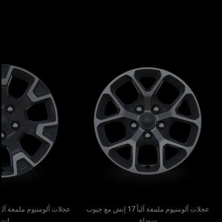
عجلات ألومنيوم ملمعة آلياً 17 إنش مع جيوب
سوداء
إن