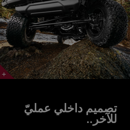
Discover
More
تصميم داخلي عمليّ
للآخر..