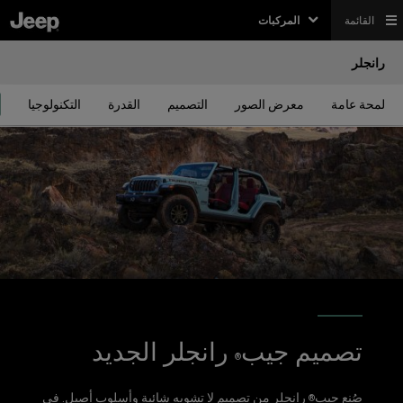
القائمة
المركبات
رانجلر
لمحة عامة
معرض الصور
التصميم
القدرة
التكنولوجيا
تصميم جيب
رانجلر الجديد
®
صُنع جيب
رانجلر من تصميم لا تشوبه شائبة وأسلوب أصيل. في
®