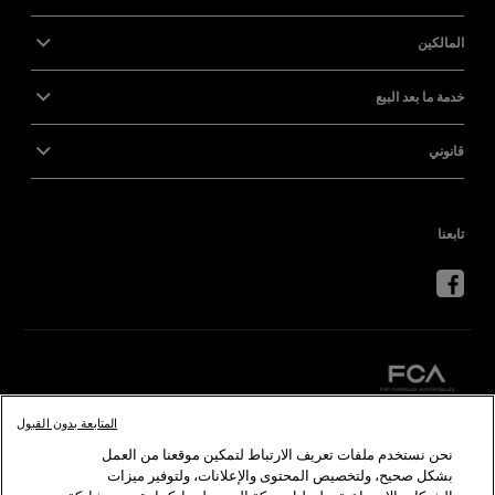
المالكين
خدمة ما بعد البيع
قانوني
تابعنا
المتابعة بدون القبول
كرايسلر
دودج
رام
أبارث
ألفا
روميو
نحن نستخدم ملفات تعريف الارتباط لتمكين موقعنا من العمل
بشكل صحيح، ولتخصيص المحتوى والإعلانات، ولتوفير ميزات