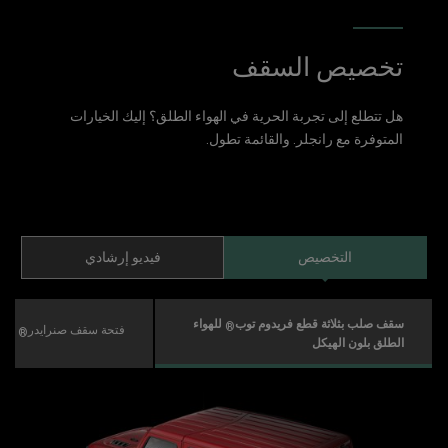
تخصيص السقف
هل تتطلع إلى تجربة الحرية في الهواء الطلق؟ إليك الخيارات
المتوفرة مع رانجلر. والقائمة تطول.
التخصيص
فيديو إرشادي
سقف صلب بثلاثة قطع فريدوم توب
للهواء
®
فتحة سقف صنرايدر
سود
®
الطلق بلون الهيكل